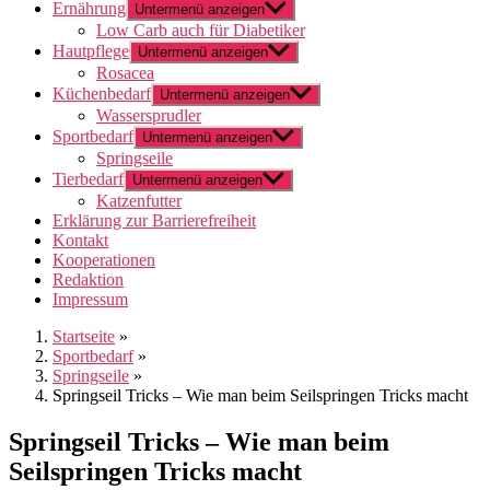
Ernährung
Untermenü anzeigen
Low Carb auch für Diabetiker
Hautpflege
Untermenü anzeigen
Rosacea
Küchenbedarf
Untermenü anzeigen
Wassersprudler
Sportbedarf
Untermenü anzeigen
Springseile
Tierbedarf
Untermenü anzeigen
Katzenfutter
Erklärung zur Barrierefreiheit
Kontakt
Kooperationen
Redaktion
Impressum
Startseite
»
Sportbedarf
»
Springseile
»
Springseil Tricks – Wie man beim Seilspringen Tricks macht
Springseil Tricks – Wie man beim
Seilspringen Tricks macht