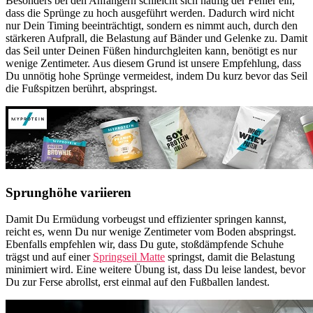
Besonders bei den Anfängern schleicht sich häufig der Fehler ein,
dass die Sprünge zu hoch ausgeführt werden. Dadurch wird nicht
nur Dein Timing beeinträchtigt, sondern es nimmt auch, durch den
stärkeren Aufprall, die Belastung auf Bänder und Gelenke zu. Damit
das Seil unter Deinen Füßen hindurchgleiten kann, benötigt es nur
wenige Zentimeter. Aus diesem Grund ist unsere Empfehlung, dass
Du unnötig hohe Sprünge vermeidest, indem Du kurz bevor das Seil
die Fußspitzen berührt, abspringst.
Sprunghöhe variieren
Damit Du Ermüdung vorbeugst und effizienter springen kannst,
reicht es, wenn Du nur wenige Zentimeter vom Boden abspringst.
Ebenfalls empfehlen wir, dass Du gute, stoßdämpfende Schuhe
trägst und auf einer
Springseil Matte
springst, damit die Belastung
minimiert wird. Eine weitere Übung ist, dass Du leise landest, bevor
Du zur Ferse abrollst, erst einmal auf den Fußballen landest.