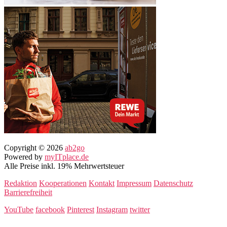
Copyright
© 2026
ab2go
Powered by
myITplace.de
Alle Preise inkl. 19% Mehrwertsteuer
Redaktion
Kooperationen
Kontakt
Impressum
Datenschutz
Barrierefreiheit
YouTube
facebook
Pinterest
Instagram
twitter