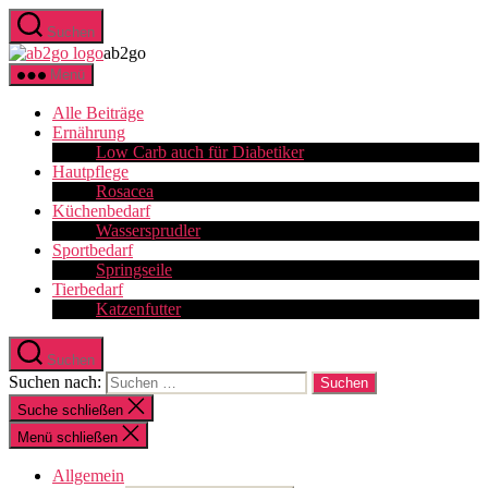
Suchen
ab2go
Menü
Alle Beiträge
Ernährung
Low Carb auch für Diabetiker
Hautpflege
Rosacea
Küchenbedarf
Wassersprudler
Sportbedarf
Springseile
Tierbedarf
Katzenfutter
Suchen
Suchen nach:
Suche schließen
Menü schließen
Allgemein