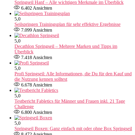
Springseil Hanf – Alle wichtigen Merkmale im Überblick
6.402
Ansichten
5,0
Seilspringen Trainingsplan für sehr effektive Ergebnisse
7.099
Ansichten
5,0
Decathlon Springseil – Mehrere Marken und Tipps im
Überblick
7.418
Ansichten
5,0
Profi Springseil: Alle Informationen, die Du für den Kauf und
die Nutzung kennen solltest
6.678
Ansichten
5,0
Testbericht Fabletics für Männer und Frauen inkl. 21 Tage
Challenge
6.800
Ansichten
5,0
Springseil Boxen: Ganz einfach mit oder ohne Box Springseil
8.472
Ansichten