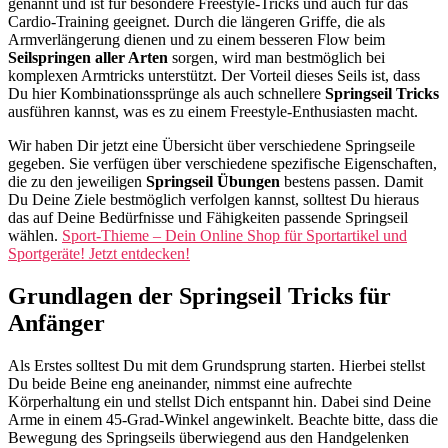
genannt und ist für besondere Freestyle-Tricks und auch für das
Cardio-Training geeignet. Durch die längeren Griffe, die als
Armverlängerung dienen und zu einem besseren Flow beim
Seilspringen aller Arten
sorgen, wird man bestmöglich bei
komplexen Armtricks unterstützt. Der Vorteil dieses Seils ist, dass
Du hier Kombinationssprünge als auch schnellere
Springseil Tricks
ausführen kannst, was es zu einem Freestyle-Enthusiasten macht.
Wir haben Dir jetzt eine Übersicht über verschiedene Springseile
gegeben. Sie verfügen über verschiedene spezifische Eigenschaften,
die zu den jeweiligen
Springseil Übungen
bestens passen. Damit
Du Deine Ziele bestmöglich verfolgen kannst, solltest Du hieraus
das auf Deine Bedürfnisse und Fähigkeiten passende Springseil
wählen.
Sport-Thieme – Dein Online Shop für Sportartikel und
Sportgeräte! Jetzt entdecken!
Grundlagen der Springseil Tricks für
Anfänger
Als Erstes solltest Du mit dem Grundsprung starten. Hierbei stellst
Du beide Beine eng aneinander, nimmst eine aufrechte
Körperhaltung ein und stellst Dich entspannt hin. Dabei sind Deine
Arme in einem 45-Grad-Winkel angewinkelt. Beachte bitte, dass die
Bewegung des Springseils überwiegend aus den Handgelenken