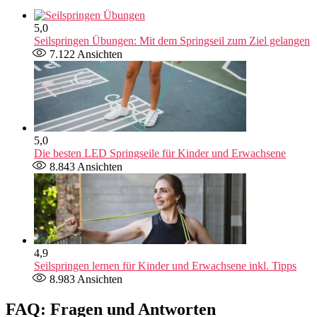
5,0
Seilspringen Übungen: Mit dem Springseil zum Ziel gelangen
7.122
Ansichten
5,0
Die besten LED Springseile für Kinder und Erwachsene
8.843
Ansichten
4,9
Seilspringen lernen für Kinder und Erwachsene inkl. Tipps
8.983
Ansichten
FAQ: Fragen und Antworten