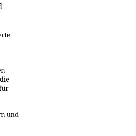
d
erte
en
die
für
rn und