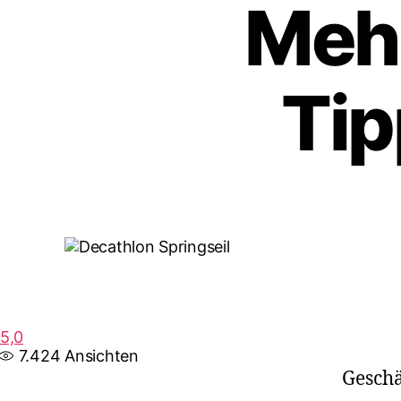
Meh
Tip
5,0
7.424
Ansichten
Geschä