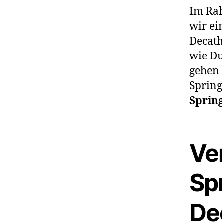
Im Ra
wir ei
Decath
wie Du
gehen 
Spring
Spring
Ve
Spr
De