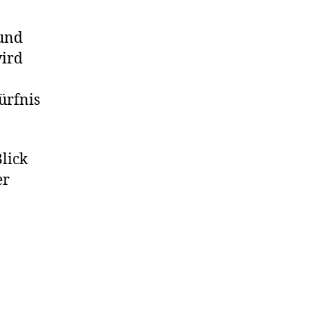
 und
wird
ürfnis
lick
er