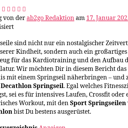
g von der
ab2go Redaktion
am
17. Januar 202
isiert
seile sind nicht nur ein nostalgischer Zeitver
serer Kindheit, sondern auch ein großartiges
ug für das Kardiotraining und den Aufbau 
atur. Wir möchten Dir in diesem Bericht das
is mit einem Springseil näherbringen – und
m
Decathlon Springseil
. Egal welches Fitnessz
st, sei es für intensives Laufen, Crossfit oder 
risches Workout, mit den
Sport Springseilen
hlon
bist Du bestens ausgerüstet.