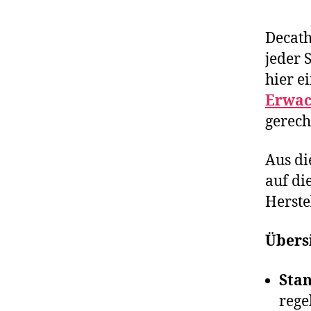
Decath
jeder 
hier e
Erwac
gerech
Aus di
auf di
Herste
Übers
Stan
rege