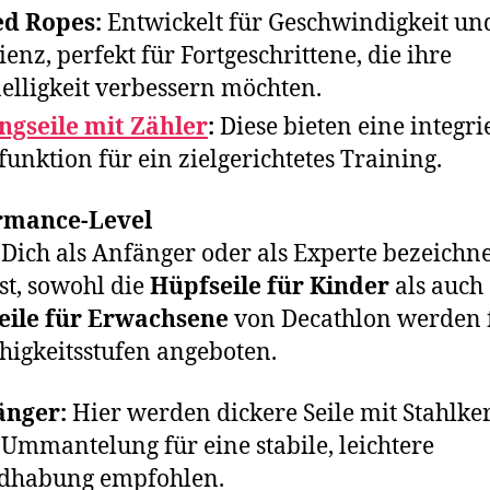
ed Ropes:
Entwickelt für Geschwindigkeit un
zienz, perfekt für Fortgeschrittene, die ihre
elligkeit verbessern möchten.
ngseile mit Zähler
:
Diese bieten eine integri
funktion für ein zielgerichtetes Training.
rmance-Level
Dich als Anfänger oder als Experte bezeichn
t, sowohl die
Hüpfseile für Kinder
als auch 
eile für Erwachsene
von Decathlon werden 
ähigkeitsstufen angeboten.
änger:
Hier werden dickere Seile mit Stahlke
Ummantelung für eine stabile, leichtere
dhabung empfohlen.