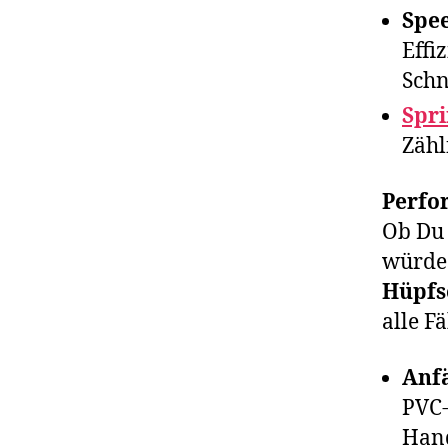
Spe
Effi
Schn
Spri
Zähl
Perfo
Ob Du 
würdes
Hüpfs
alle F
Anf
PVC-
Han