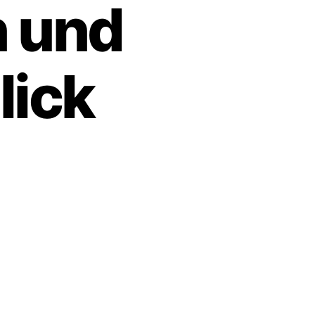
 und
lick