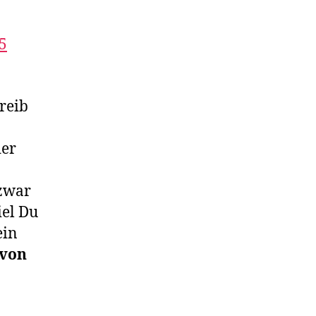
5
treib
der
 zwar
iel Du
ein
 von