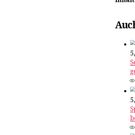
Inhalt
Auch
5
S
g
5
S
b