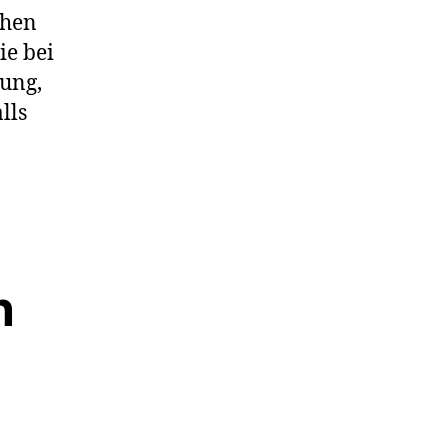
chen
ie bei
tung,
lls
n