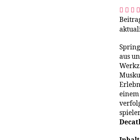
Beitra
aktual
Spring
aus un
Werkze
Muskul
Erlebn
eine
verfolg
spiele
Decat