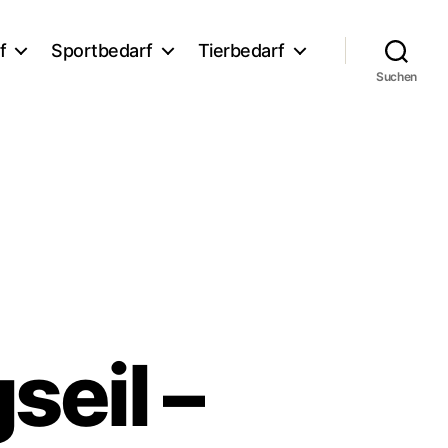
f
Sportbedarf
Tierbedarf
Suchen
seil –