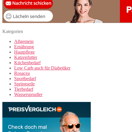
Kategorien
Allgemein
Ernährung
Hautpflege
Katzenfutter
Küchenbedarf
Low Carb auch für Diabetiker
Rosacea
Sportbedarf
Springseile
Tierbedarf
Wassersprudler