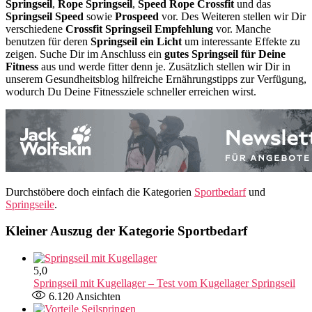
Springseil
,
Rope Springseil
,
Speed Rope Crossfit
und das
Springseil Speed
sowie
Prospeed
vor. Des Weiteren stellen wir Dir
verschiedene
Crossfit Springseil Empfehlung
vor. Manche
benutzen für deren
Springseil ein Licht
um interessante Effekte zu
zeigen. Suche Dir im Anschluss ein
gutes Springseil für Deine
Fitness
aus und werde fitter denn je. Zusätzlich stellen wir Dir in
unserem Gesundheitsblog hilfreiche Ernährungstipps zur Verfügung,
wodurch Du Deine Fitnessziele schneller erreichen wirst.
Durchstöbere doch einfach die Kategorien
Sportbedarf
und
Springseile
.
Kleiner Auszug der Kategorie Sportbedarf
5,0
Springseil mit Kugellager – Test vom Kugellager Springseil
6.120
Ansichten