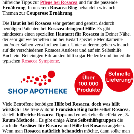
hilfreiche Tipps zur
Pflege bei Rosacea
und für die passende
Ernährung
. In unserem
Rosacea Blog
behandeln wir auch
Themen zur
Couperose Ernährung
.
Die
Haut ist bei Rosacea
sehr gerötet und gereizt, dadurch
benötigen Patienten bei
Rosazea dringend Hilfe
. Es gibt
mindestens einen speziellen
Hautarzt für Rosacea
in Deiner Nähe,
der sehr gut weiterhelfen und bei Bedarf spezielle Medikamente
und/oder Salben verschreiben kann. Unter anderem gehen wir auch
auf die verschiedenen Rosacea Auslöser und auf ein Selbsthilfe
Buch ein. Bei einigen Erkrankten hilft sogar Heilerde und lindert die
typischen
Rosacea Symptome
.
Viele Betroffene benötigen
Hilfe bei Rosacea, doch was hilft
wirklich
? Die freie Autorin
Franziska Ring hatte selbst Rosacea
,
sie teilt
hilfreiche Rosacea Tipps
und entwickelte die effektive „
3-
Raum-Methode
„. Es gibt einige
Akne Selbsthilfegruppen
die
auch die
Auslöser für Rosacea
und
Hilfe bei Rosacea
angehen.
Wenn man
Rosacea natürlich behandeln
möchte, dann sollte man