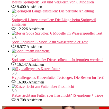
Bestes Springseil: Test und Vergleich von 6 Modellen
9.400
Ansichten
5,0
Springseil Länge einstellen: Die Länge beim Springseil
einstellen​
12.226
Ansichten
4,8
Soda Sprudler: 6 Modelle im Wassersprudler Test
9.577
Ansichten
4,0
Sodastream Nachteile: Diese sollten nicht ignoriert werden!
16.147
Ansichten
5,0
Hypoallergenes Katzenfutter Testsieger: Die Besten im Test!
16.085
Ansichten
5,0
Katze riecht am Futter aber frisst nicht? [Symptome + Tipps]
9.708
Ansichten