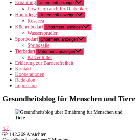
Ernährung
Untermenü anzeigen
Low Carb auch für Diabetiker
Hautpflege
Untermenü anzeigen
Rosacea
Küchenbedarf
Untermenü anzeigen
Wassersprudler
Sportbedarf
Untermenü anzeigen
Springseile
Tierbedarf
Untermenü anzeigen
Katzenfutter
Erklärung zur Barrierefreiheit
Kontakt
Kooperationen
Redaktion
Impressum
Gesundheitsblog für Menschen und Tiere
4,7
142.269
Ansichten
Geschätzte Lesedauer: 7 Minuten