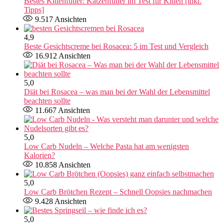
Bestes Kittenfutter: Katzenfutter im Test für Kitten [inkl.
Tipps]
9.517
Ansichten
4,9
Beste Gesichtscreme bei Rosacea: 5 im Test und Vergleich
16.912
Ansichten
5,0
Diät bei Rosacea – was man bei der Wahl der Lebensmittel
beachten sollte
11.667
Ansichten
5,0
Low Carb Nudeln – Welche Pasta hat am wenigsten
Kalorien?
10.858
Ansichten
5,0
Low Carb Brötchen Rezept – Schnell Oopsies nachmachen
9.428
Ansichten
5,0