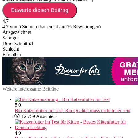
Bewerte diesen Beitrag
4,7
4,7 von 5 Sternen (basierend auf 56 Bewertungen)
Ausgezeichnet
Sehr gut
Durchschnittlich
Schlecht
Furchtbar
Weitere interessante Beiträge
5,0
Bio Katzenfutter im Test: Bio Qualität muss nicht teuer sein
12.759
Ansichten
4,9