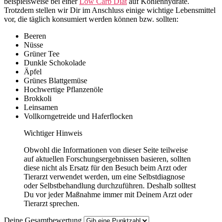
beispielsweise bei einer
Low Carb Diät
auf Kohlenhydrate.
Trotzdem stellen wir Dir im Anschluss einige wichtige Lebensmittel
vor, die täglich konsumiert werden können bzw. sollten:
Beeren
Nüsse
Grüner Tee
Dunkle Schokolade
Äpfel
Grünes Blattgemüse
Hochwertige Pflanzenöle
Brokkoli
Leinsamen
Vollkorngetreide und Haferflocken
Wichtiger Hinweis
Obwohl die Informationen von dieser Seite teilweise
auf aktuellen Forschungsergebnissen basieren, sollten
diese nicht als Ersatz für den Besuch beim Arzt oder
Tierarzt verwendet werden, um eine Selbstdiagnose
oder Selbstbehandlung durchzuführen. Deshalb solltest
Du vor jeder Maßnahme immer mit Deinem Arzt oder
Tierarzt sprechen.
Deine Gesamtbewertung