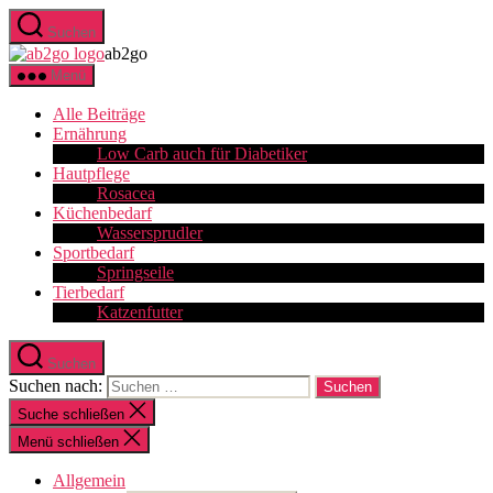
Suchen
ab2go
Menü
Alle Beiträge
Ernährung
Low Carb auch für Diabetiker
Hautpflege
Rosacea
Küchenbedarf
Wassersprudler
Sportbedarf
Springseile
Tierbedarf
Katzenfutter
Suchen
Suchen nach:
Suche schließen
Menü schließen
Allgemein