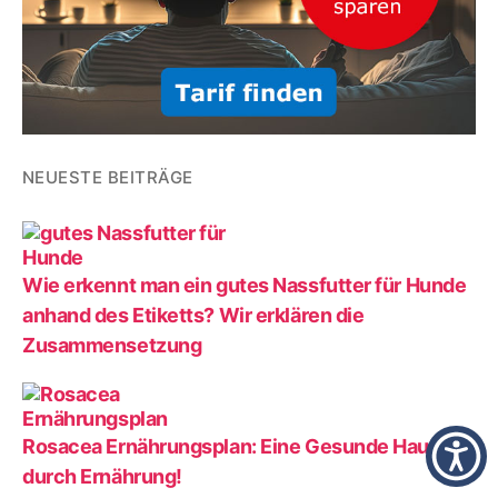
NEUESTE BEITRÄGE
Wie erkennt man ein gutes Nassfutter für Hunde
anhand des Etiketts? Wir erklären die
Zusammensetzung
Rosacea Ernährungsplan: Eine Gesunde Haut
durch Ernährung!