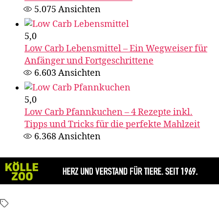
5.075
Ansichten
5,0
Low Carb Lebensmittel – Ein Wegweiser für
Anfänger und Fortgeschrittene
6.603
Ansichten
5,0
Low Carb Pfannkuchen – 4 Rezepte inkl.
Tipps und Tricks für die perfekte Mahlzeit
6.368
Ansichten
Schlagwörter