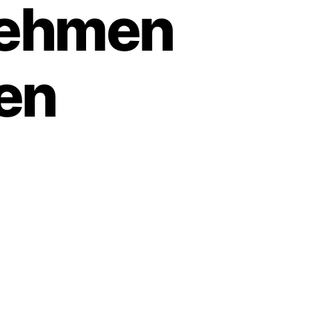
nehmen
en