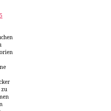
5
Kuchen
u
orien
rne
cker
 zu
hmen
en