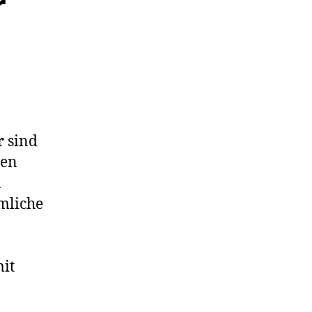
r
r
sind
ßen
n
mliche
mit