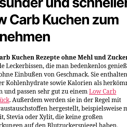
sunder und schnelle
w Carb Kuchen zum
nehmen
arb Kuchen Rezepte​ ohne Mehl und Zucke
e Leckerbissen, die man bedenkenlos genie
ohne Einbußen von Geschmack. Sie enthalte
r Kohlenhydrate sowie Kalorien als herköm
 und passen sehr gut zu einem
Low Carb
ück
. Außerdem werden sie in der Regel mit
austauschstoffen hergestellt, beispielsweise 
it, Stevia oder Xylit, die keine großen
kungen auf den Blutzuckerspiegel haben.