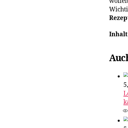
wollen
Wichti
Rezep
Inhalt
Auch
5
L
k