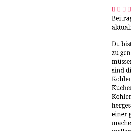
Beitra
aktual
Du bis
zu gen
müsse
sind d
Kohle
Kuchen
Kohlen
herges
einer 
machen