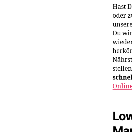
Hast 
oder z
unser
Du wir
wiede
herkö
Nährst
stelle
schnel
Onlin
Low
Man