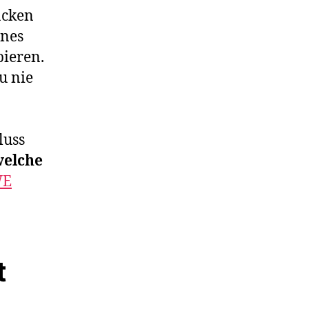
cken
ines
ieren.
u nie
luss
welche
WE
t