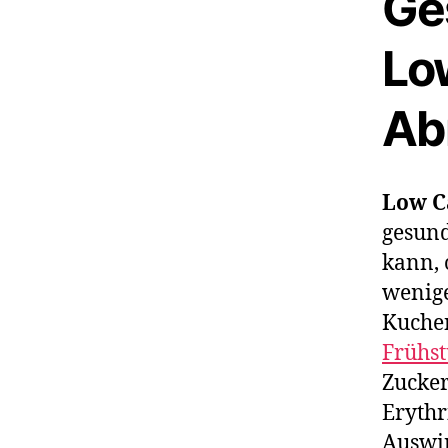
Ge
Lo
Ab
Low C
gesund
kann, 
wenige
Kuchen
Frühst
Zucker
Erythr
Auswir