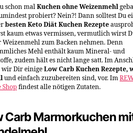
Du schon mal
Kuchen ohne Weizenmehl
geba
umindest probiert? Nein?! Dann solltest Du e
er
besten Keto Diät Kuchen Rezepte
ausprob
st kaum etwas vermissen, vermutlich wirst D
r Weizenmehl zum Backen nehmen. Denn
mmliches Mehl enthält kaum Mineral- und
offe, zudem hält es nicht lange satt. Im Ansch
n wir Dir einige
Low Carb Kuchen Rezepte​​, 
l
und einfach zuzubereiten sind, vor. Im
RE
e Shop
findest alle nötigen Zutaten.
 Carb Marmorkuchen mi
delmehl​